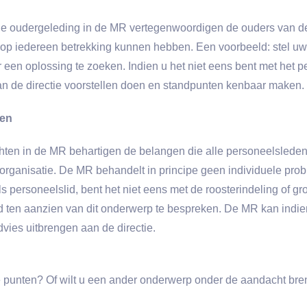
 De oudergeleding in de MR vertegenwoordigen de ouders van d
p iedereen betrekking kunnen hebben. Een voorbeeld: stel uw 
een oplossing te zoeken. Indien u het niet eens bent met het p
n de directie voorstellen doen en standpunten kenbaar maken.
ten
hten in de MR behartigen de belangen die alle personeelsled
e organisatie. De MR behandelt in principe geen individuele p
s personeelslid, bent het niet eens met de roosterindeling of gr
id ten aanzien van dit onderwerp te bespreken. De MR kan indi
dvies uitbrengen aan de directie.
ande punten? Of wilt u een ander onderwerp onder de aandacht 