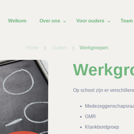
Welkom
Over ons
Voor ouders
Team
Home
Ouders
Werkgroepen
Werkgr
Op school zijn er verschillend
Medezeggenschapsraa
GMR
Klankbordgroep