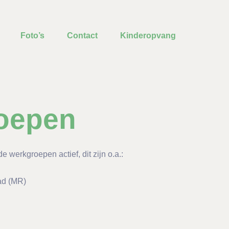
Foto’s
Contact
Kinderopvang
oepen
e werkgroepen actief, dit zijn o.a.:
d (MR)