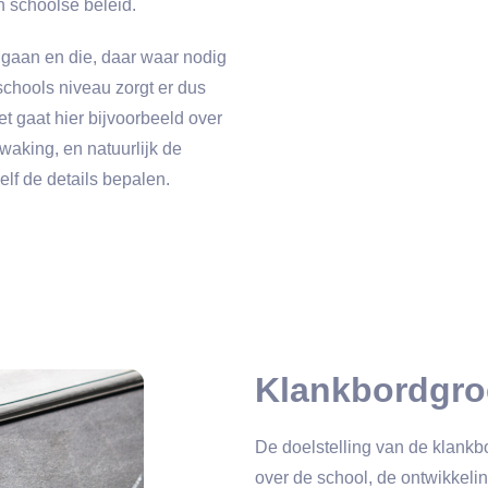
 schoolse beleid.
ngaan en die, daar waar nodig
schools niveau zorgt er dus
t gaat hier bijvoorbeeld over
waking, en natuurlijk de
lf de details bepalen.
Klankbordgr
De doelstelling van de klankb
over de school, de ontwikkeli