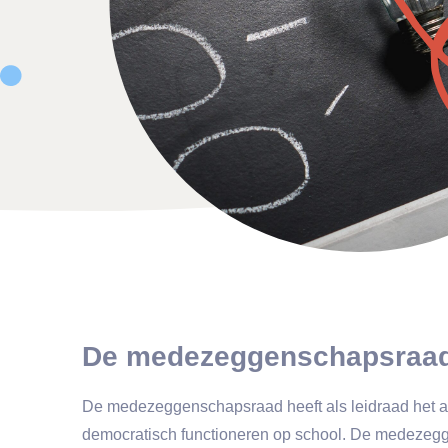
De medezeggenschapsraa
De medezeggenschapsraad heeft als leidraad het 
democratisch functioneren op school. De medezeg