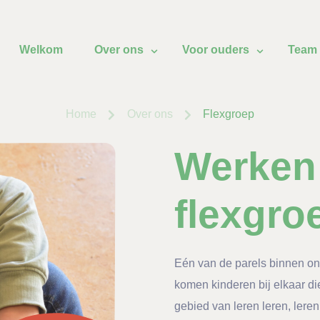
Welkom
Over ons
Voor ouders
Team
Home
Over ons
Flexgroep
Werken
flexgro
Eén van de parels binnen on
komen kinderen bij elkaar d
gebied van leren leren, leren