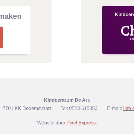
 maken
Kindcen
Kindcentrum De Ark
7701 KK Dedemsvaart
Tel:
0523-615353
E-mail:
info
Website door
Pixel Express
.